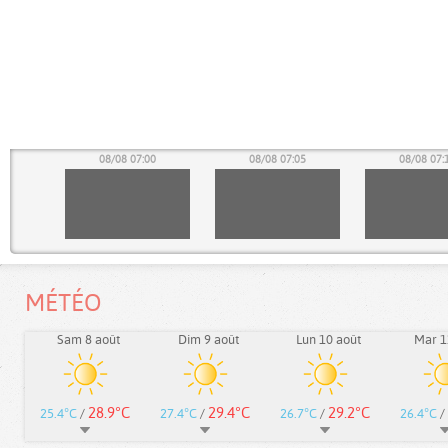
55
08/08 07:00
08/08 07:05
08/08 07:
MÉTÉO
Sam 8 août
Dim 9 août
Lun 10 août
Mar 1
28.9°C
29.4°C
29.2°C
25.4°C
/
27.4°C
/
26.7°C
/
26.4°C
/