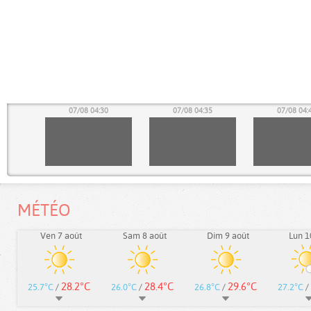
25
07/08 04:30
07/08 04:35
07/08 04:
MÉTÉO
Ven 7 août
Sam 8 août
Dim 9 août
Lun 1
28.2°C
28.4°C
29.6°C
25.7°C
/
26.0°C
/
26.8°C
/
27.2°C
/