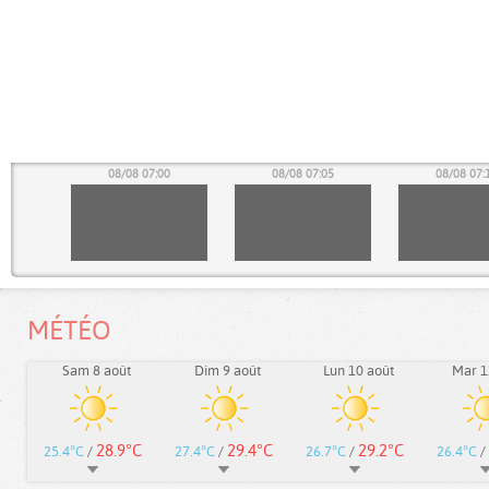
55
08/08 07:00
08/08 07:05
08/08 07:
MÉTÉO
Sam 8 août
Dim 9 août
Lun 10 août
Mar 1
28.9°C
29.4°C
29.2°C
25.4°C
/
27.4°C
/
26.7°C
/
26.4°C
/