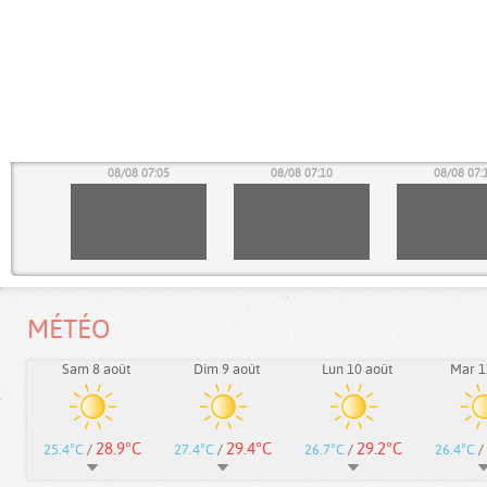
00
08/08 07:05
08/08 07:10
08/08 07:
MÉTÉO
Sam 8 août
Dim 9 août
Lun 10 août
Mar 1
28.9°C
29.4°C
29.2°C
25.4°C
/
27.4°C
/
26.7°C
/
26.4°C
/