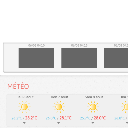
05
06/08 04:10
06/08 04:15
06/08 04:
MÉTÉO
Jeu 6 août
Ven 7 août
Sam 8 août
Dim 9
28.2°C
28.1°C
28.0°C
26.2°C
/
26.0°C
/
25.7°C
/
26.8°C
/