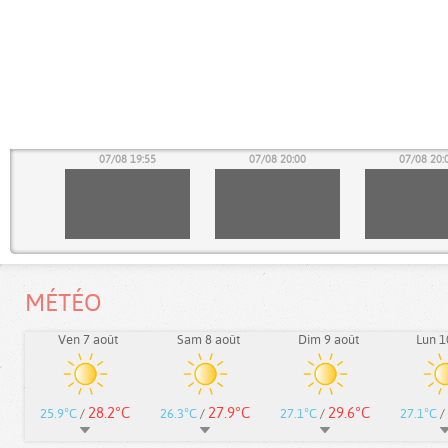
50
07/08 19:55
07/08 20:00
07/08 20:
MÉTÉO
Ven 7 août
Sam 8 août
Dim 9 août
Lun 1
28.2°C
27.9°C
29.6°C
25.9°C
/
26.3°C
/
27.1°C
/
27.1°C
/