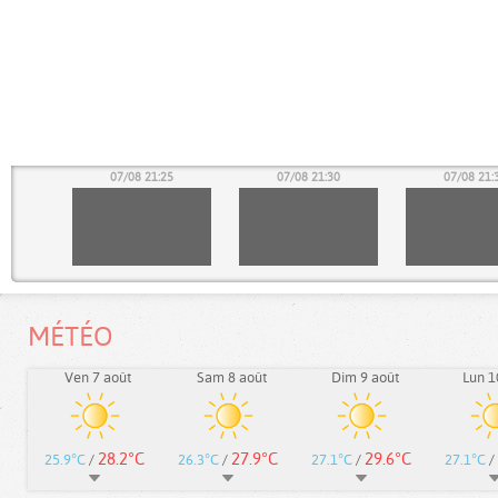
20
07/08 21:25
07/08 21:30
07/08 21:
MÉTÉO
Ven 7 août
Sam 8 août
Dim 9 août
Lun 1
28.2°C
27.9°C
29.6°C
25.9°C
/
26.3°C
/
27.1°C
/
27.1°C
/