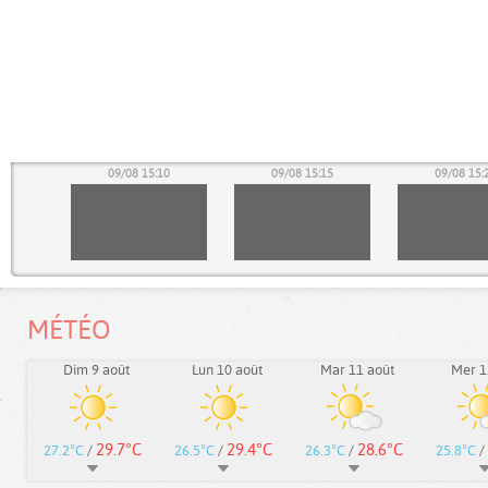
05
09/08 15:10
09/08 15:15
09/08 15:
MÉTÉO
Dim 9 août
Lun 10 août
Mar 11 août
Mer 1
29.7°C
29.4°C
28.6°C
27.2°C
/
26.5°C
/
26.3°C
/
25.8°C
/