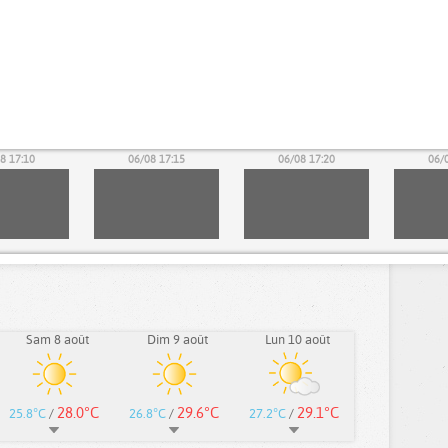
8 17:10
06/08 17:15
06/08 17:20
06/
Sam 8 août
Dim 9 août
Lun 10 août
28.0°C
29.6°C
29.1°C
25.8°C
/
26.8°C
/
27.2°C
/