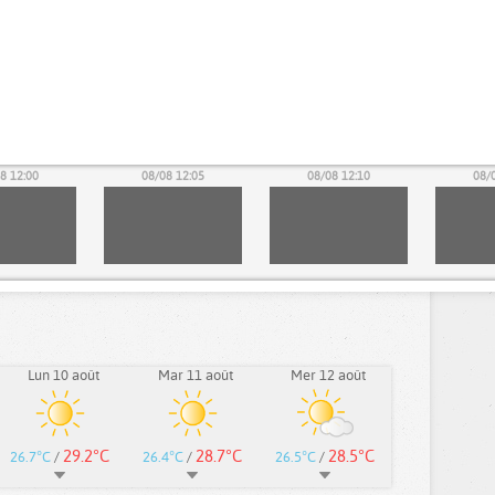
8 12:00
08/08 12:05
08/08 12:10
08/
Lun 10 août
Mar 11 août
Mer 12 août
29.2°C
28.7°C
28.5°C
26.7°C
/
26.4°C
/
26.5°C
/