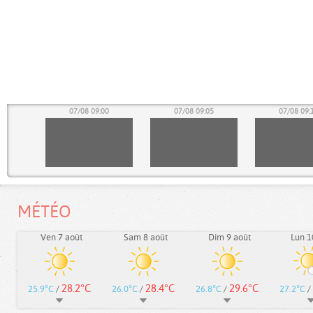
55
07/08 09:00
07/08 09:05
07/08 09:
MÉTÉO
Ven 7 août
Sam 8 août
Dim 9 août
Lun 1
28.2°C
28.4°C
29.6°C
25.9°C
/
26.0°C
/
26.8°C
/
27.2°C
/