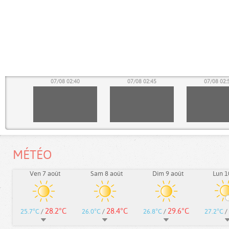
35
07/08 02:40
07/08 02:45
07/08 02:
MÉTÉO
Ven 7 août
Sam 8 août
Dim 9 août
Lun 1
28.2°C
28.4°C
29.6°C
25.7°C
/
26.0°C
/
26.8°C
/
27.2°C
/