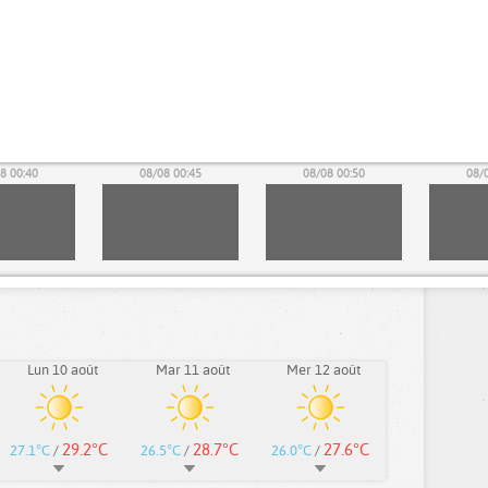
8 00:40
08/08 00:45
08/08 00:50
08/
Lun 10 août
Mar 11 août
Mer 12 août
29.2°C
28.7°C
27.6°C
27.1°C
/
26.5°C
/
26.0°C
/