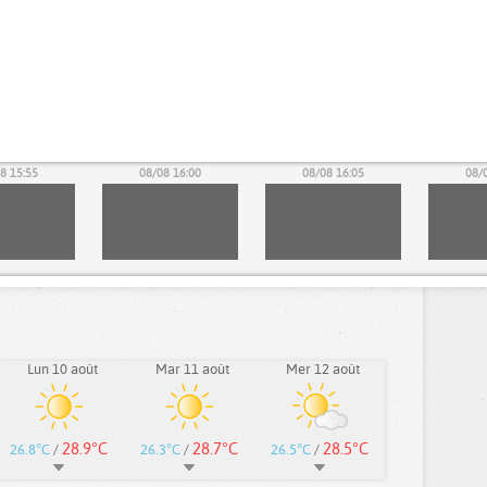
8 15:55
08/08 16:00
08/08 16:05
08/
Lun 10 août
Mar 11 août
Mer 12 août
28.9°C
28.7°C
28.5°C
26.8°C
/
26.3°C
/
26.5°C
/