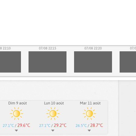
8 22:10
07/08 22:15
07/08 22:20
07/
Dim 9 août
Lun 10 août
Mar 11 août
29.6°C
29.2°C
28.7°C
27.1°C
/
27.1°C
/
26.5°C
/