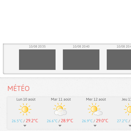
30
10/08 20:35
10/08 20:40
10/08 20:
MÉTÉO
Lun 10 août
Mar 11 août
Mer 12 août
Jeu 1
29.2°C
28.9°C
29.0°C
26.5°C
/
26.6°C
/
26.9°C
/
27.2°C
/