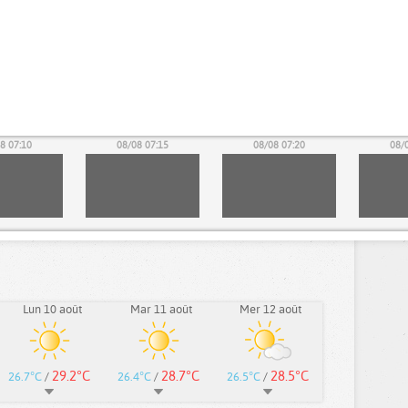
8 07:10
08/08 07:15
08/08 07:20
08/
Lun 10 août
Mar 11 août
Mer 12 août
29.2°C
28.7°C
28.5°C
26.7°C
/
26.4°C
/
26.5°C
/