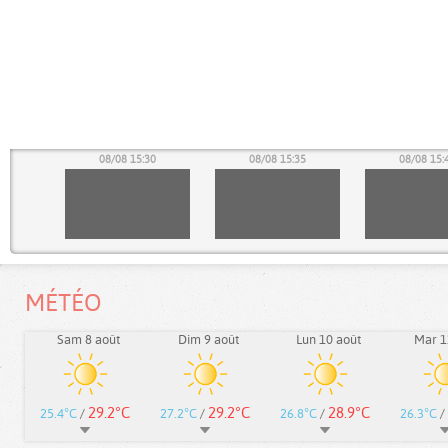
25
08/08 15:30
08/08 15:35
08/08 15:
MÉTÉO
Sam 8 août
Dim 9 août
Lun 10 août
Mar 1
29.2°C
29.2°C
28.9°C
25.4°C
/
27.2°C
/
26.8°C
/
26.3°C
/