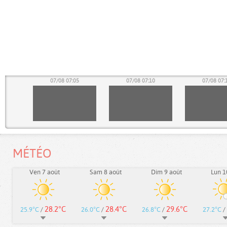
00
07/08 07:05
07/08 07:10
07/08 07:
MÉTÉO
Ven 7 août
Sam 8 août
Dim 9 août
Lun 1
28.2°C
28.4°C
29.6°C
25.9°C
/
26.0°C
/
26.8°C
/
27.2°C
/