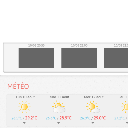
50
10/08 20:55
10/08 21:00
10/08 21:
MÉTÉO
Lun 10 août
Mar 11 août
Mer 12 août
Jeu 1
29.2°C
28.9°C
29.0°C
26.5°C
/
26.6°C
/
26.9°C
/
27.2°C
/