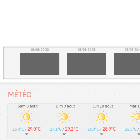
25
08/08 20:30
08/08 20:35
08/08 20:
MÉTÉO
Sam 8 août
Dim 9 août
Lun 10 août
Mar 1
29.0°C
29.2°C
28.9°C
25.4°C
/
27.1°C
/
26.9°C
/
26.3°C
/