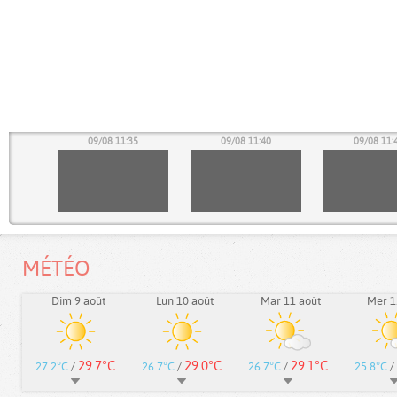
30
09/08 11:35
09/08 11:40
09/08 11:
MÉTÉO
Dim 9 août
Lun 10 août
Mar 11 août
Mer 1
29.7°C
29.0°C
29.1°C
27.2°C
/
26.7°C
/
26.7°C
/
25.8°C
/