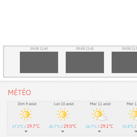
35
09/08 11:40
09/08 11:45
09/08 11:
MÉTÉO
Dim 9 août
Lun 10 août
Mar 11 août
Mer 1
29.7°C
29.0°C
29.1°C
27.2°C
/
26.7°C
/
26.7°C
/
25.8°C
/