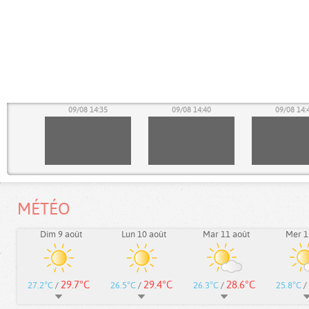
30
09/08 14:35
09/08 14:40
09/08 14:
MÉTÉO
Dim 9 août
Lun 10 août
Mar 11 août
Mer 1
29.7°C
29.4°C
28.6°C
27.2°C
/
26.5°C
/
26.3°C
/
25.8°C
/