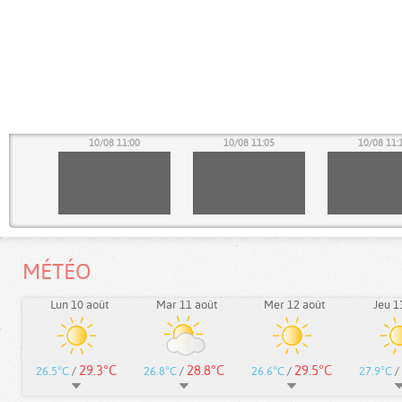
55
10/08 11:00
10/08 11:05
10/08 11:
MÉTÉO
Lun 10 août
Mar 11 août
Mer 12 août
Jeu 1
29.3°C
28.8°C
29.5°C
26.5°C
/
26.8°C
/
26.6°C
/
27.9°C
/