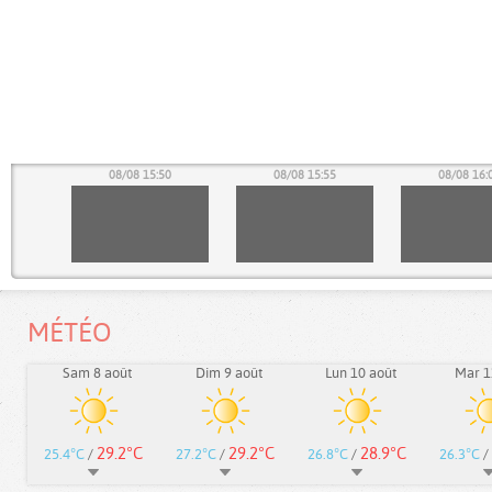
45
08/08 15:50
08/08 15:55
08/08 16:
MÉTÉO
Sam 8 août
Dim 9 août
Lun 10 août
Mar 1
29.2°C
29.2°C
28.9°C
25.4°C
/
27.2°C
/
26.8°C
/
26.3°C
/