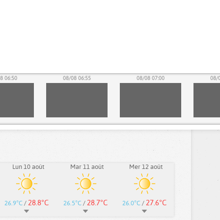
8 06:50
08/08 06:55
08/08 07:00
08/
Lun 10 août
Mar 11 août
Mer 12 août
28.8°C
28.7°C
27.6°C
26.9°C
/
26.5°C
/
26.0°C
/