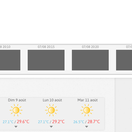
8 20:10
07/08 20:15
07/08 20:20
07/
Dim 9 août
Lun 10 août
Mar 11 août
29.6°C
29.2°C
28.7°C
27.1°C
/
27.1°C
/
26.5°C
/