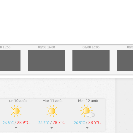
8 15:55
08/08 16:00
08/08 16:05
08/
Lun 10 août
Mar 11 août
Mer 12 août
28.9°C
28.7°C
28.5°C
26.8°C
/
26.3°C
/
26.5°C
/