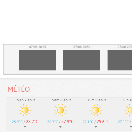
20
07/08 20:25
07/08 20:30
07/08 20:
MÉTÉO
Ven 7 août
Sam 8 août
Dim 9 août
Lun 1
28.2°C
27.9°C
29.6°C
25.9°C
/
26.3°C
/
27.1°C
/
27.1°C
/