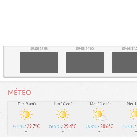
50
09/08 13:55
09/08 14:00
09/08 14:
MÉTÉO
Dim 9 août
Lun 10 août
Mar 11 août
Mer 1
29.7°C
29.4°C
28.6°C
27.2°C
/
26.5°C
/
26.3°C
/
25.8°C
/