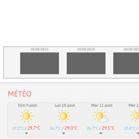
10
09/08 08:15
09/08 08:20
09/08 08:
MÉTÉO
Dim 9 août
Lun 10 août
Mar 11 août
Mer 1
29.7°C
29.0°C
29.1°C
27.2°C
/
26.7°C
/
26.7°C
/
25.8°C
/