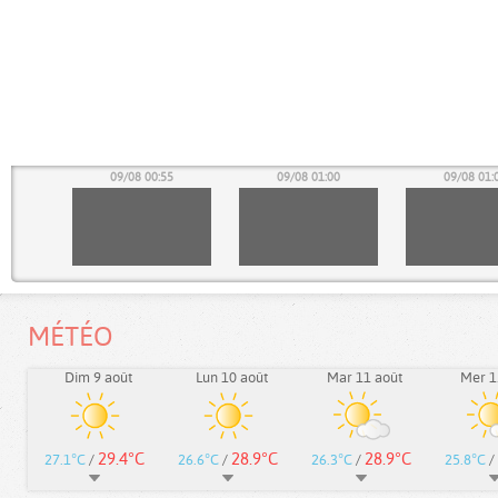
50
09/08 00:55
09/08 01:00
09/08 01:
MÉTÉO
Dim 9 août
Lun 10 août
Mar 11 août
Mer 1
29.4°C
28.9°C
28.9°C
27.1°C
/
26.6°C
/
26.3°C
/
25.8°C
/