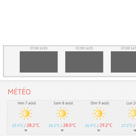
15
07/08 14:20
07/08 14:25
07/08 14:
MÉTÉO
Ven 7 août
Sam 8 août
Dim 9 août
Lun 1
28.2°C
28.0°C
29.2°C
25.9°C
/
26.2°C
/
26.9°C
/
27.2°C
/