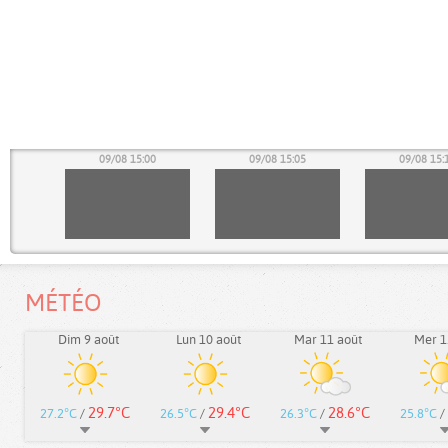
55
09/08 15:00
09/08 15:05
09/08 15:
MÉTÉO
Dim 9 août
Lun 10 août
Mar 11 août
Mer 1
29.7°C
29.4°C
28.6°C
27.2°C
/
26.5°C
/
26.3°C
/
25.8°C
/