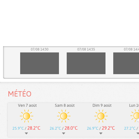
25
07/08 14:30
07/08 14:35
07/08 14:
MÉTÉO
Ven 7 août
Sam 8 août
Dim 9 août
Lun 1
28.2°C
28.0°C
29.2°C
25.9°C
/
26.2°C
/
26.9°C
/
27.2°C
/