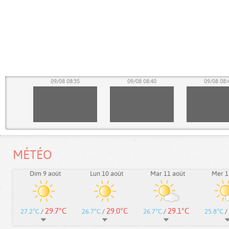
30
09/08 08:35
09/08 08:40
09/08 08:
MÉTÉO
Dim 9 août
Lun 10 août
Mar 11 août
Mer 1
29.7°C
29.0°C
29.1°C
27.2°C
/
26.7°C
/
26.7°C
/
25.8°C
/