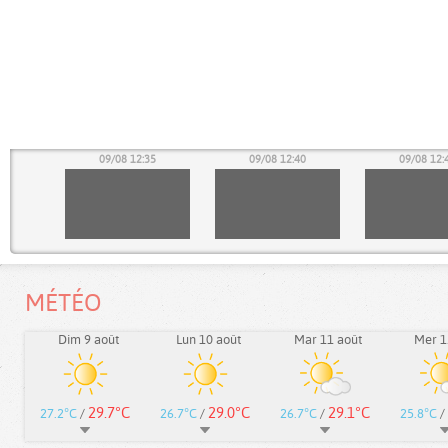
30
09/08 12:35
09/08 12:40
09/08 12:
MÉTÉO
Dim 9 août
Lun 10 août
Mar 11 août
Mer 1
29.7°C
29.0°C
29.1°C
27.2°C
/
26.7°C
/
26.7°C
/
25.8°C
/