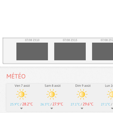
05
07/08 23:10
07/08 23:15
07/08 23:
MÉTÉO
Ven 7 août
Sam 8 août
Dim 9 août
Lun 1
28.2°C
27.9°C
29.6°C
25.9°C
/
26.3°C
/
27.1°C
/
27.1°C
/