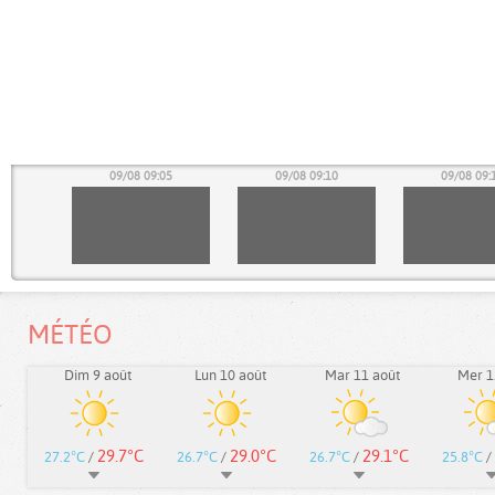
00
09/08 09:05
09/08 09:10
09/08 09:
MÉTÉO
Dim 9 août
Lun 10 août
Mar 11 août
Mer 1
29.7°C
29.0°C
29.1°C
27.2°C
/
26.7°C
/
26.7°C
/
25.8°C
/