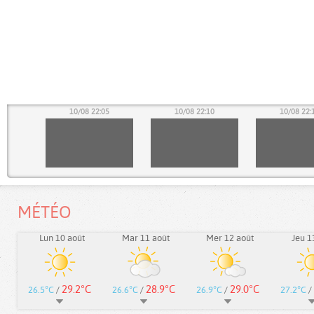
00
10/08 22:05
10/08 22:10
10/08 22:
MÉTÉO
Lun 10 août
Mar 11 août
Mer 12 août
Jeu 1
29.2°C
28.9°C
29.0°C
26.5°C
/
26.6°C
/
26.9°C
/
27.2°C
/