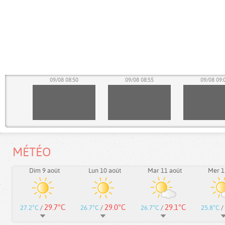
45
09/08 08:50
09/08 08:55
09/08 09:
MÉTÉO
Dim 9 août
Lun 10 août
Mar 11 août
Mer 1
29.7°C
29.0°C
29.1°C
27.2°C
/
26.7°C
/
26.7°C
/
25.8°C
/