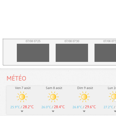
20
07/08 07:25
07/08 07:30
07/08 07:
MÉTÉO
Ven 7 août
Sam 8 août
Dim 9 août
Lun 1
28.2°C
28.4°C
29.6°C
25.9°C
/
26.0°C
/
26.8°C
/
27.2°C
/