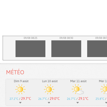
20
09/08 08:25
09/08 08:30
09/08 08:
MÉTÉO
Dim 9 août
Lun 10 août
Mar 11 août
Mer 1
29.7°C
29.0°C
29.1°C
27.2°C
/
26.7°C
/
26.7°C
/
25.8°C
/