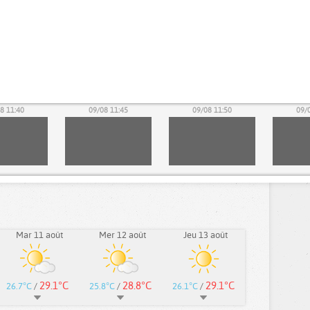
8 11:40
09/08 11:45
09/08 11:50
09/
Mar 11 août
Mer 12 août
Jeu 13 août
29.1°C
28.8°C
29.1°C
26.7°C
/
25.8°C
/
26.1°C
/