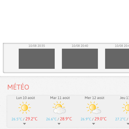
30
10/08 20:35
10/08 20:40
10/08 20:
MÉTÉO
Lun 10 août
Mar 11 août
Mer 12 août
Jeu 1
29.2°C
28.9°C
29.0°C
26.5°C
/
26.6°C
/
26.9°C
/
27.2°C
/