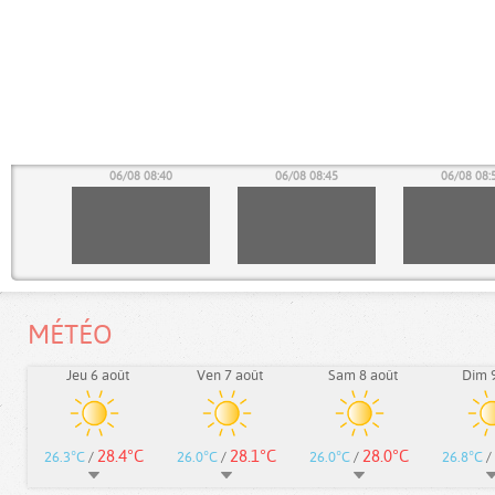
35
06/08 08:40
06/08 08:45
06/08 08:
MÉTÉO
Jeu 6 août
Ven 7 août
Sam 8 août
Dim 9
28.4°C
28.1°C
28.0°C
26.3°C
/
26.0°C
/
26.0°C
/
26.8°C
/