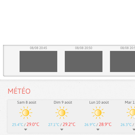
40
08/08 20:45
08/08 20:50
08/08 20:
MÉTÉO
Sam 8 août
Dim 9 août
Lun 10 août
Mar 1
29.0°C
29.2°C
28.9°C
25.4°C
/
27.1°C
/
26.9°C
/
26.3°C
/