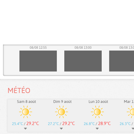
50
08/08 12:55
08/08 13:00
08/08 13:
MÉTÉO
Sam 8 août
Dim 9 août
Lun 10 août
Mar 1
29.2°C
29.2°C
28.9°C
25.4°C
/
27.2°C
/
26.8°C
/
26.3°C
/