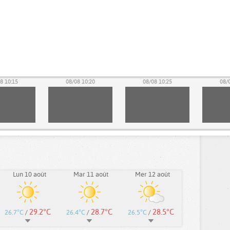
8 10:15
08/08 10:20
08/08 10:25
08/
Lun 10 août
Mar 11 août
Mer 12 août
29.2°C
28.7°C
28.5°C
26.7°C
/
26.4°C
/
26.5°C
/